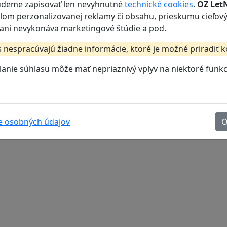
udeme zapisovať len nevyhnutné
technické cookies
.
OZ LetN
lom perzonalizovanej reklamy či obsahu, prieskumu cieľový
 ani nevykonáva marketingové štúdie a pod.
 nespracúvajú žiadne informácie, ktoré je možné priradiť 
anie súhlasu môže mať nepriaznivý vplyv na niektoré funkcie
e osobných údajov
O