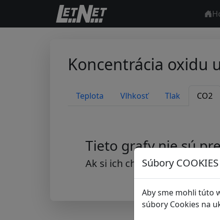
H
Koncentrácia oxidu u
Teplota
Vlhkosť
Tlak
CO2
Tieto grafy nie sú pr
Súbory COOKIES
Ak si ich chcete pozrieť, staň
Aby sme mohli túto 
súbory Cookies na uk