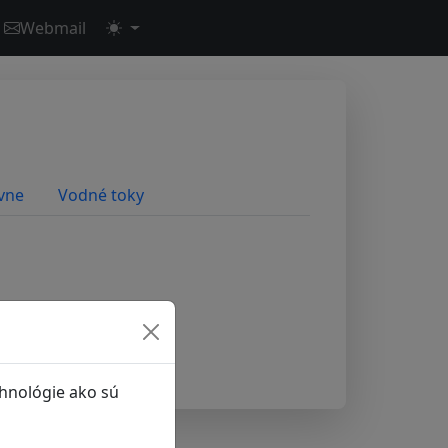
Webmail
vne
Vodné toky
et.
hnológie ako sú