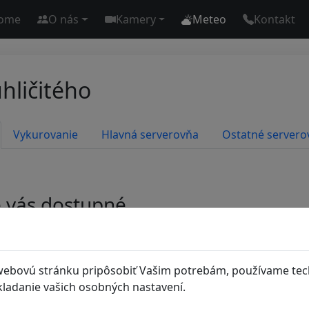
ome
O nás
Kamery
Meteo
Kontakt
hličitého
Vykurovanie
Hlavná serverovňa
Ostatné servero
e vás dostupné.
te sa našim členom OZ a pripojte sa do siete LetN
webovú stránku pripôsobiť Vašim potrebám, používame tec
ladanie vašich osobných nastavení.