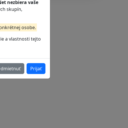
et nezbiera vaše
ch skupín,
konkrétnej osobe.
 a vlastnosti tejto
dmietnuť
Prijať